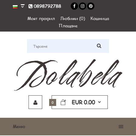
0898792788
Моят профил
Любими (0)
Кошница
Плащане
EUR 0.00
0
Меню