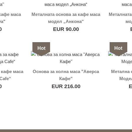
кафе маса
Металната основа за кафе маса
Металната
уа"
модел „Анкона“
мо
0
EUR 90.00
Hot
Hot
 кафе маса
Основа за холна маса "Аверса
Метална 
Cafe“
Кафе"
Модел
0
EUR 216.00
E