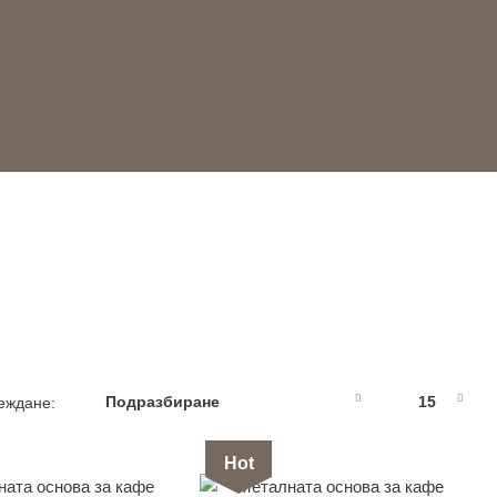
еждане:
Hot