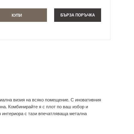
БЪРЗА ПОРЪЧКА
риална визия на всяко помещение. С иновативния
вна. Комбинирайте я с плот по ваш избор и
 в интериора с тази впечатляваща метална