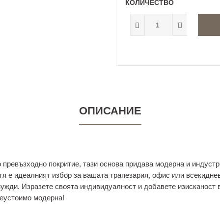
КОЛИЧЕСТВО
ОПИСАНИЕ
 превъзходно покритие, тази основа придава модерна и индуст
тя е идеалният избор за вашата трапезария, офис или всекидне
 нужди. Изразете своята индивидуалност и добавете изисканост
неустоимо модерна!