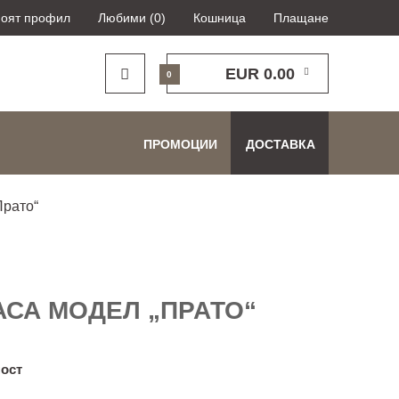
оят профил
Любими (0)
Кошница
Плащане
EUR 0.00
0
ПРОМОЦИИ
ДОСТАВКА
Прато“
АСА МОДЕЛ „ПРАТО“
ост