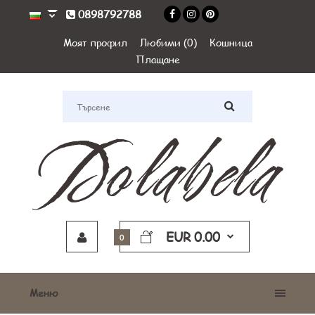
0898792788
Моят профил
Любими (0)
Кошница
Плащане
EUR 0.00
0
Меню