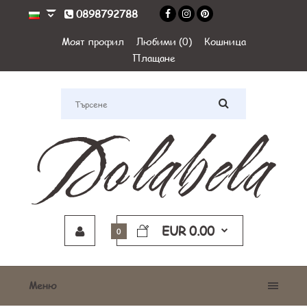
0898792788
Моят профил
Любими (0)
Кошница
Плащане
EUR 0.00
0
Меню