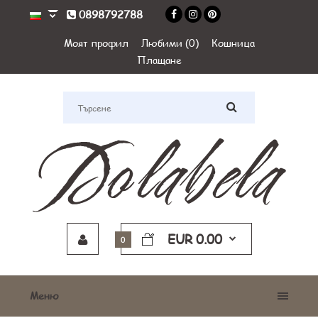
0898792788
Моят профил
Любими (0)
Кошница
Плащане
EUR 0.00
0
Меню